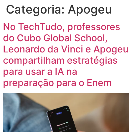
Categoria:
Apogeu
No TechTudo, professores
do Cubo Global School,
Leonardo da Vinci e Apogeu
compartilham estratégias
para usar a IA na
preparação para o Enem