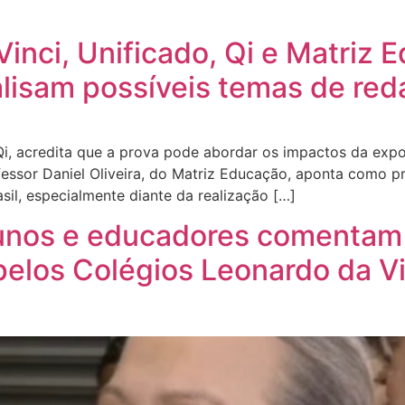
inci, Unificado, Qi e Matriz 
alisam possíveis temas de r
Qi, acredita que a prova pode abordar os impactos da expo
ofessor Daniel Oliveira, do Matriz Educação, aponta como 
il, especialmente diante da realização […]
lunos e educadores comenta
elos Colégios Leonardo da Vin