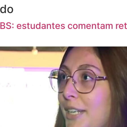
ado
RBS: estudantes comentam reta