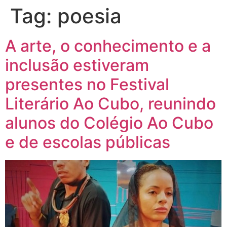
Tag:
poesia
A arte, o conhecimento e a
inclusão estiveram
presentes no Festival
Literário Ao Cubo, reunindo
alunos do Colégio Ao Cubo
e de escolas públicas