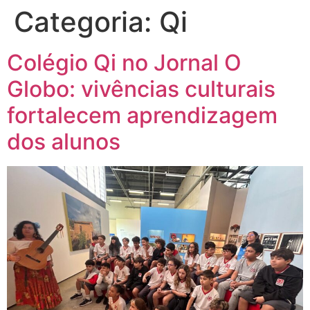
Categoria:
Qi
Colégio Qi no Jornal O
Globo: vivências culturais
fortalecem aprendizagem
dos alunos